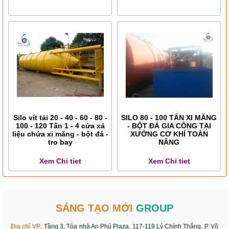
Silo vít tải 20 - 40 - 60 - 80 -
SILO 80 - 100 TẤN XI MĂNG
100 - 120 Tấn 1 - 4 cửa xả
- BỘT ĐÁ GIA CÔNG TẠI
liệu chứa xi măng - bột đá -
XƯỞNG CƠ KHÍ TOÀN
tro bay
NĂNG
Xem Chi tiet
Xem Chi tiet
SÁNG TẠO MỚI
GROUP
Địa chỉ VP:
Tầng 3, Tòa nhà An Phú Plaza, 117-119 Lý Chính Thắng, P. Võ