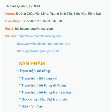
Thị Sáu, Quận 3, TP.HCM
Xưởng:
Đường Châu Văn Lồng, P.Long Bình Tân, Biên Hòa, Đồng Nai
Điện Thoại:
0915 907 827 / 0903 096 078
Email:
thietbitoannang@gmail.com
Website:
https://www.thietbitoannang.com/
https://www.thietbidienthongminhvn.vn/
https://gachkhongnungvn.com/
SẢN PHẨM
* Trạm trộn bê tông
* Trạm trộn Bê tông cũ
* Trạm trộn bê tông di động
* Trạm trộn bê tông trên sà lan
* Gia công - lắp đặt trạm trộn
* Silo - Vít Tải