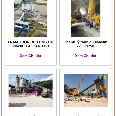
TRẠM TRỘN BÊ TÔNG CŨ
Thanh lý trạm cũ 45m3/h
90M3/H TẠI CẦN THƠ
cối JS750
Xem Chi tiet
Xem Chi tiet