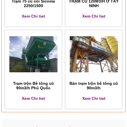
Trạm 75 cũ cối Sicoma
TRẠM CŨ 120M3/H Ở TÂY
2250/1500
NINH
Xem Chi tiet
Xem Chi tiet
Trạm trộn Bê tông cũ
Bán trạm trộn bê tông cũ
90m3/h Phú Quốc
90m3/h
Xem Chi tiet
Xem Chi tiet