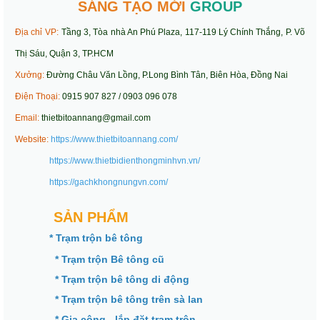
SÁNG TẠO MỚI
GROUP
Địa chỉ VP:
Tầng 3, Tòa nhà An Phú Plaza, 117-119 Lý Chính Thắng, P. Võ
Thị Sáu, Quận 3, TP.HCM
Xưởng:
Đường Châu Văn Lồng, P.Long Bình Tân, Biên Hòa, Đồng Nai
Điện Thoại:
0915 907 827 / 0903 096 078
Email:
thietbitoannang@gmail.com
Website:
https://www.thietbitoannang.com/
https://www.thietbidienthongminhvn.vn/
https://gachkhongnungvn.com/
SẢN PHẨM
* Trạm trộn bê tông
* Trạm trộn Bê tông cũ
* Trạm trộn bê tông di động
* Trạm trộn bê tông trên sà lan
* Gia công - lắp đặt trạm trộn