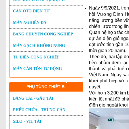
Ngày 9/9/2021, tro
CÂN ÔTÔ ĐIỆN TỬ
hội Vương Đình H
năng lượng bền vữn
MÁY NGHIỀN ĐÁ
chiến lược trong lĩ
Quan hệ hợp tác ch
BĂNG CHUYỀN CÔNG NGHIỆP
dự án điện gió ngo
đặt ước tính gần 1
MÁY GẠCH KHÔNG NUNG
thời gian 20 năm).
Theo đó, hai tập đ
TỦ ĐIỆN CÔNG NGHIỆP
bên nhằm đem lại h
thành và phát triển
MÁY CÁN TÔN TỰ ĐỘNG
Việt Nam. Ngay sau 
khơi phù hợp với q
PHỤ TÙNG THIẾT BỊ
duyệt.
Với hơn 3.200 km b
BĂNG TẢI - GẦU TẢI
kiện tốt nhất để ph
điện gió ngoài khơ
PHỂU CHỨA - THÙNG CÂN
SILO - VÍT TẢI