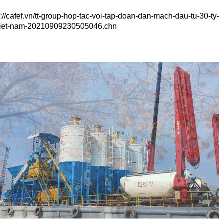
//cafef.vn/tt-group-hop-tac-voi-tap-doan-dan-mach-dau-tu-30-ty-
-viet-nam-20210909230505046.chn