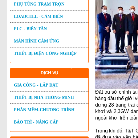
PHỤ TÙNG TRẠM TRỘN
LOADCELL - CẢM BIẾN
PLC - BIẾN TẦN
MÀN HÌNH CẢM ỨNG
THIẾT BỊ ĐIỆN CÔNG NGHIỆP
DỊCH VỤ
GIA CÔNG - LẮP ĐẶT
Đặt trụ sở chính t
THIẾT BỊ NHÀ THÔNG MINH
hàng đầu thế giới v
dựng 28 trang trại
PHẦN MỀM-CHƯƠNG TRÌNH
khơi và 2,3GW đan
ngoài khơi trên toà
BẢO TRÌ - NÂNG CẤP
Trong khi đó, T&T 
đã đưa vào vận hà