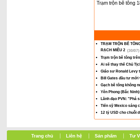
Trạm trộn bê tông 
TRẠM TRỘN BÊ TÔNG
RẠCH MIỄU 2
(30/07)
Trạm trộn bê tông trên
Ai sẽ thay thế Chủ Tị
Giáo sư Ronald Levy t
Bill Gates đầu tư mới
Gạch bê tông không n
Yên Phong (Bắc Ninh)
Lãnh đạo PVN: "Phá s
Tiến sỹ Mexico sáng c
12 tỷ USD cho chuỗi d
Trang chủ
Liên hệ
Sản phẩm
Tư 