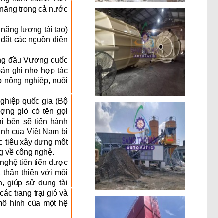
 năng trong cả nước
năng lượng tái tạo)
 đặt các nguồn điện
àng đầu Vương quốc
bản ghi nhớ hợp tác
 nông nghiệp, nuôi
ghiệp quốc gia (Bộ
ng gió có tên gọi
i bên sẽ tiến hành
ành của Việt Nam bị
 tiêu xây dựng một
g về công nghệ.
nghệ tiên tiến được
 thân thiện với môi
n, giúp sử dụng tài
ác trang trại gió và
mô hình của một hệ