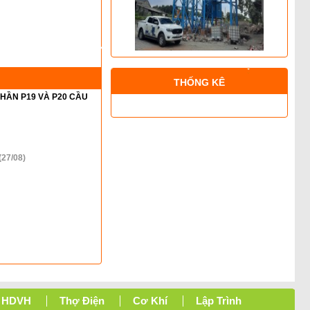
THỐNG KÊ
HẦN P19 VÀ P20 CẦU
(27/08)
HDVH
Thợ Điện
Cơ Khí
Lập Trình