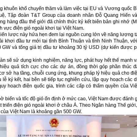
ng khuôn khổ chuyến thăm và làm việc tại EU và Vương quốc B
uệ, Tập đoàn T&T Group của doanh nhân Đỗ Quang Hiển và 
g hàng đầu thế giới đã chính thức ký kết biên bản ghi nhớ (M
nh vực điện gió ngoài khơi tại Việt Nam.
iến lược này hứa hẹn đem lại nguồn cung lớn về năng lượng tá
ài khơi đầu tư mới tại tỉnh Bình Thuận và tỉnh Ninh Thuận, với
0 GW và tổng giá trị đầu tư khoảng 30 tỷ USD (dự kiến được p
oàn sẽ sử dụng kinh nghiệm, năng lực, phát huy hết thế mạnh 
iệu quả tích cực cho các dự án, đồng thời góp phần thúc đẩ
 cơ sở hạ tầng, chuỗi cung ứng, khung pháp lý hiệu quả cho điệ
lễ ký kết, hai bên sẽ tiếp tục nghiên cứu, lập quy hoạch các 
uy hoạch điện quốc gia, trình các cấp có thẩm quyền của Vi
ờ biển và tốc độ gió ổn định ở mức cao, Việt Nam được đánh gi
át triển điện gió ngoài khơi ở châu Á. Theo Ngân hàng Thế giới
i của Việt Nam là khoảng gần 500 GW.