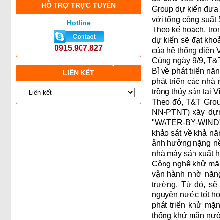
HỖ TRỢ TRỰC TUYẾN
Group dự kiến đưa 
với tổng công suất
Hotline
Theo kế hoạch, tro
dự kiến sẽ đạt kho
0915.907.827
của hệ thống điện 
Cùng ngày 9/9, T&T
Bỉ về phát triển n
LIÊN KẾT
phát triển các nhà
trồng thủy sản tại 
Theo đó, T&T Grou
NN-PTNT) xây dựn
"WATER-BY-WIND" (
khảo sát về khả nă
ảnh hưởng nặng nề
nhà máy sản xuất h
Công nghệ khử mặn 
vận hành nhờ năng 
trường. Từ đó, sẽ 
nguyên nước tốt hơn
phát triển khử mặ
thống khử mặn nướ