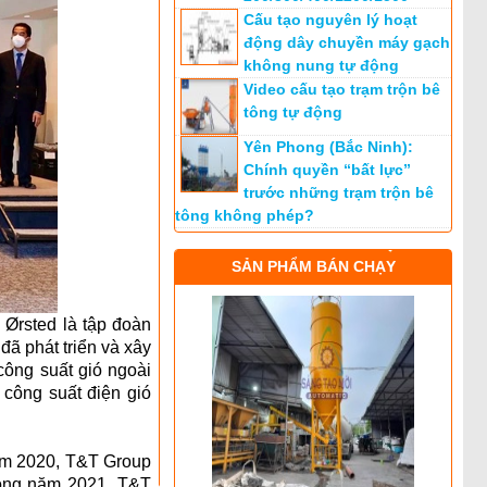
Cấu tạo nguyên lý hoạt
động dây chuyền máy gạch
không nung tự động
Video cấu tạo trạm trộn bê
tông tự động
Yên Phong (Bắc Ninh):
Chính quyền “bất lực”
trước những trạm trộn bê
tông không phép?
SẢN PHẨM BÁN CHẠY
 Ørsted là tập đoàn
đã phát triển và xây
công suất gió ngoài
công suất điện gió
ăm 2020, T&T Group
rong năm 2021, T&T