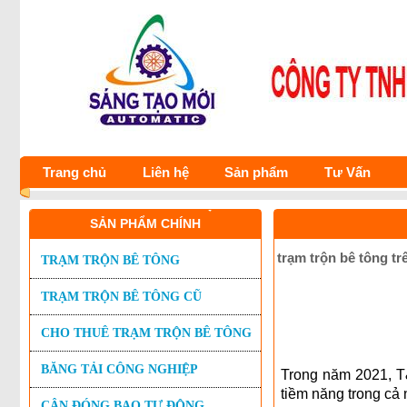
Trang chủ
Liên hệ
Sản phẩm
Tư Vấn
SẢN PHẨM CHÍNH
trạm trộn bê tông t
TRẠM TRỘN BÊ TÔNG
TRẠM TRỘN BÊ TÔNG CŨ
CHO THUÊ TRẠM TRỘN BÊ TÔNG
BĂNG TẢI CÔNG NGHIỆP
Trong năm 2021, T
tiềm năng trong cả
CÂN ĐÓNG BAO TỰ ĐỘNG