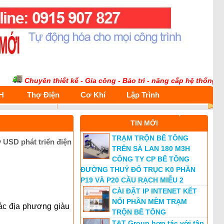
Chuyên thiết kế - Gia công - Bảo trì - nâng cấp hệ thống điện t
H
Thợ Điện
Cơ Khí
Lập Trình
TIN MỚI
TRẠM TRỘN BÊ TÔNG
 USD phát triển điện
TRÊN SÀ LAN 180 M3H
CÔNG TY CP BÊ TÔNG
ĐƯỜNG THUỶ ĐỔ TRỤC K0 PHẦN
P19 VÀ P20 CẦU RẠCH MIỄU 2
CÀI ĐẶT IP INTENET KẾT
NỐI PHẦN MỀM TRẠM
ác địa phương giàu
TRỘN BÊ TÔNG
T&T Group hợp tác với tập