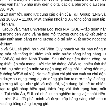
vào vận hành 5 nhà máy điện gió tại các địa phương giàu tiềm
 530 MW.
ng 10 năm tới, năng lực cung cấp điện của T&T Group (LNG và 
ảng 10.000 – 11.000 MW, chiếm khoảng 8% tổng công suất lắp
Việt Nam.
 Group và Smart Universal Logistics N.V (SUL) – tập đoàn h
ăng lượng bền vững và hạ tầng môi trường cũng đã ký kết Biên 
 máy khử mặn bằng năng lượng gió để sản xuất nước ngọt cho
Việt Nam.
p và SUL sẽ phối hợp với Viện Quy hoạch và dự báo nông n
g một hệ thống thí điểm khử mặn nước sông bằng năng lượ
WBW) tại tỉnh Ninh Thuận. Sau thử nghiệm thành công, ha
ng thiết lập một mạng lưới các hệ thống WBW tại nhiều tỉnh th
 bởi sự xâm nhập mặn và ngập úng; đồng thời hướng đến mục
ệ thống WBW tại Việt Nam để giảm chi phí sản xuất và chủ độn
được sử dụng trong dự án dùng gió làm ra nước này là công 
lượng tái tạo như gió và mặt trời, vận dụng lợi thế tự nhiên,
tạo ra giải pháp hiệu quả, thích ứng với tình trạng hạn, mặ
. Tại châu Âu, SUL có nhiều kinh nghiệm trong việc phát triển c
n nước. SUL đã phát minh và được cấp bằng sáng chế cho 
c sông bằng năng lượng gió.