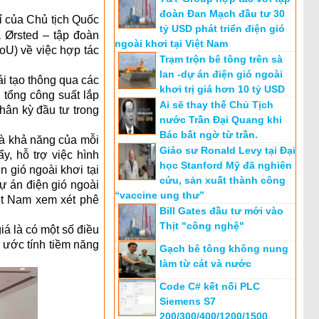
đoàn Đan Mạch đầu tư 30
ỉ của Chủ tịch Quốc
tỷ USD phát triển điện gió
Ørsted – tập đoàn
ngoài khơi tại Việt Nam
oU) về việc hợp tác
Trạm trộn bê tông trên sà
lan -dự án điện gió ngoài
i tạo thông qua các
khơi trị giá hơn 10 tỷ USD
 tổng công suất lắp
Ai sẽ thay thế Chủ Tịch
hân kỳ đầu tư trong
nước Trần Đại Quang khi
Bác bất ngờ từ trần.
và khả năng của mỗi
Giáo sư Ronald Levy tại Đại
y, hỗ trợ việc hình
học Stanford Mỹ đã nghiên
n gió ngoài khơi tại
cứu, sản xuất thành công
dự án điện gió ngoài
“vaccine ung thư”
ệt Nam xem xét phê
Bill Gates đầu tư mới vào
Thịt "công nghệ"
á là có một số điều
, ước tính tiềm năng
Gạch bê tông không nung
làm từ cát và nước
Code C# kết nối PLC
Siemens S7
200/300/400/1200/1500