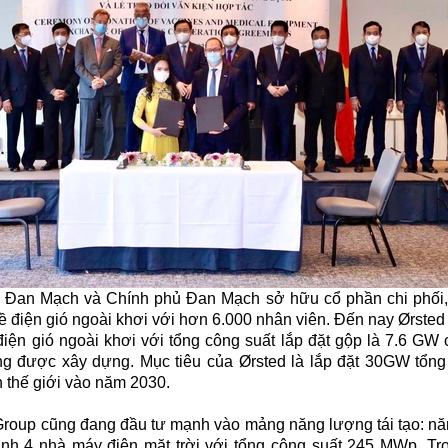
ại Đan Mạch và Chính phủ Đan Mạch sở hữu cổ phần chi phối,
ề điện gió ngoài khơi với hơn 6.000 nhân viên. Đến nay Ørsted 
 điện gió ngoài khơi với tổng công suất lắp đặt gộp là 7.6 GW 
g được xây dựng. Mục tiêu của Ørsted là lắp đặt 30GW tổng 
n thế giới vào năm 2030.
Group cũng đang đầu tư mạnh vào mảng năng lượng tái tạo: n
nh 4 nhà máy điện mặt trời với tổng công suất 245 MWp. T