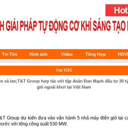
Tin Tức
Hình ảnh
Video
Tổng Hợp
HDV
TIN TỨC
rên sà lan;T&T Group hợp tác với tập đoàn Đan Mạch đầu tư 30 tỷ
gió ngoài khơi tại Việt Nam
&T Group dự kiến đưa vào vận hành 5 nhà máy điện gió tại c
 nước với tổng công suất 530 MW.